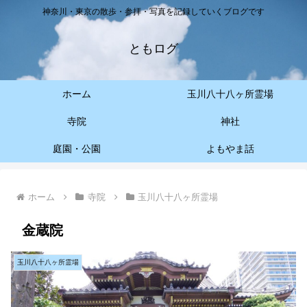
神奈川・東京の散歩・参拝・写真を記録していくブログです
ともログ
ホーム
玉川八十八ヶ所霊場
寺院
神社
庭園・公園
よもやま話
ホーム
寺院
玉川八十八ヶ所霊場
金蔵院
玉川八十八ヶ所霊場