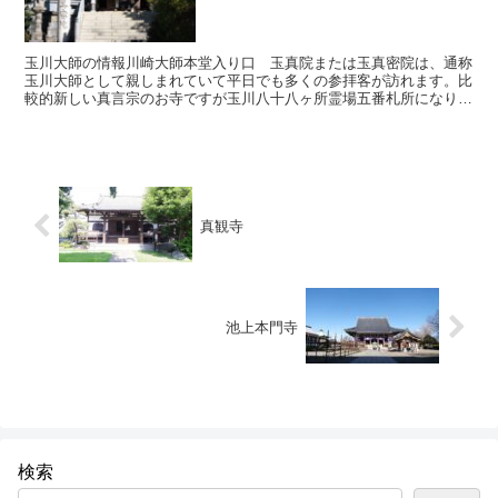
玉川大師の情報川崎大師本堂入り口 玉真院または玉真密院は、通称
玉川大師として親しまれていて平日でも多くの参拝客が訪れます。比
較的新しい真言宗のお寺ですが玉川八十八ヶ所霊場五番札所になりま
す。ここは一般の参拝客でも本堂に入り参拝することができ...
真観寺
池上本門寺
検索