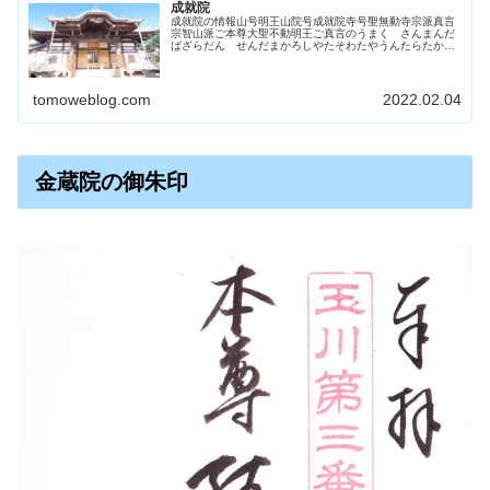
成就院
成就院の情報山号明王山院号成就院寺号聖無動寺宗派真言
宗智山派ご本尊大聖不動明王ご真言のうまく さんまんだ
ばざらだん せんだまかろしやたそわたやうんたらたかん
まん最寄り駅１．JR南武支線小田栄駅２．渡田中学入口
（バス・川２７系統）住所川崎市川...
tomoweblog.com
2022.02.04
金蔵院の御朱印