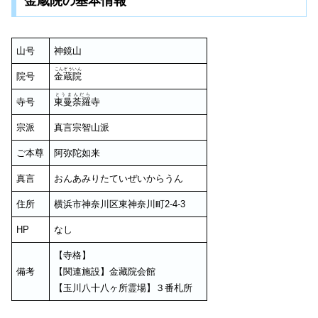
金蔵院の基本情報
山号
神鏡山
こんぞういん
院号
金蔵院
とうまんだら
寺号
東曼荼羅
寺
宗派
真言宗智山派
ご本尊
阿弥陀如来
真言
おんあみりたていぜいからうん
住所
横浜市神奈川区東神奈川町2-4-3
HP
なし
【寺格】
備考
【関連施設】金藏院会館
【玉川八十八ヶ所霊場】３番札所