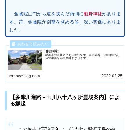
金蔵院山門から道を挟んだ南側に
熊野神社
がありま
す。昔、金蔵院が別當を務める等、深い関係にありま
した。
熊野神社
横浜市神奈川区にある神社です。国常立尊、伊邪那岐命、
伊邪那美命が主祭神となります。
tomoweblog.com
2022.02.25
【多摩川遍路－玉川八十八ヶ所霊場案内】によ
る縁起
このお寺は寛治元年（一〇八七）堀河天皇の命