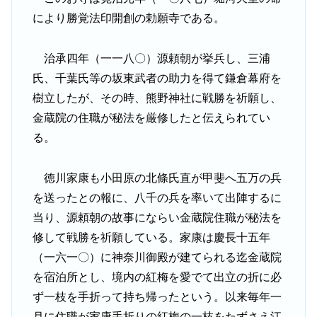
により勝覚法印開創の勅願寺である。
治承四年（一一八〇）源頼朝が挙兵し、三浦
氏、千葉氏等の坂東武者の助力を得て鎌倉幕府を
樹立したが、その時、熊野神社に戦勝を祈願し、
金蔵院の住職が秘法を厳修したと伝えられてい
る。
徳川家康も小田原の北條氏直が甲斐へ五万の兵
を送ったとの報に、八千の兵を率いて出陣するに
当り、源頼朝の故事にならい金蔵院住職が秘法を
修して戦勝を祈願している。家康は慶長十五年
（一六一〇）に神奈川御殿が建てられる迄金蔵院
を宿泊所とし、境内の紅梅を愛でて出立の折に必
ず一枝を手折って持ち帰ったという。以来毎年一
月に住職が家康手折りの紅梅の一枝をたずさえ江