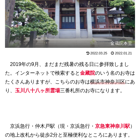
金蔵院本堂
2022.03.25
2022.01.21
2019年の9月、まだまだ残暑の残る日に参拝致しまし
た。インターネットで検索すると
金藏院
のいう名のお寺は
たくさんありますが、こちらのお寺は
横浜市神奈川区
にあ
り、
玉川八十八ヶ所霊場
三番札所のお寺になります。
京浜急行・仲木戸駅（現・京浜急行・
京急東神奈川駅
）
の地上改札から徒歩2分と至極便利なところにあります。