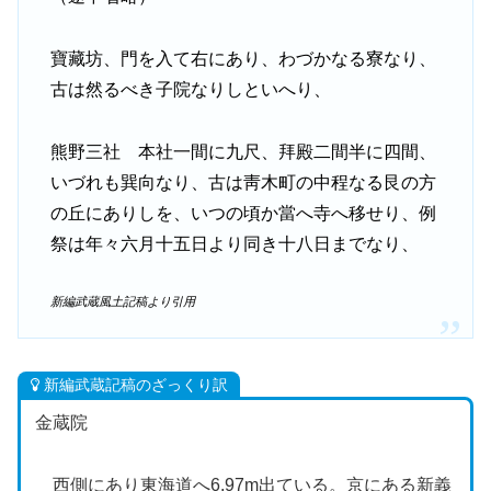
寶藏坊、門を入て右にあり、わづかなる寮なり、
古は然るべき子院なりしといへり、
熊野三社 本社一間に九尺、拜殿二間半に四間、
いづれも巽向なり、古は靑木町の中程なる艮の方
の丘にありしを、いつの頃か當へ寺へ移せり、例
祭は年々六月十五日より同き十八日までなり、
新編武蔵風土記稿より引用
新編武蔵記稿のざっくり訳
金蔵院
西側にあり東海道へ6.97m出ている。京にある新義