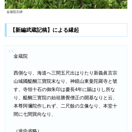
金蔵院石碑
【新編武蔵記稿】による縁起
金蔵院
西側なり、海道へ三間五尺出はりたり新義眞言宗
山城國醍醐三寶院末なり、神鏡山東曼陀羅寺と號
す、寺領十石の御朱印は慶長4年に賜はりし所な
り、醍醐三寳院の始祖勝覺僧正の開基なりと云、
本尊阿彌陀作しれず、二尺餘の立像なり、本堂十
間に七間巽向なり、
（途中省略）