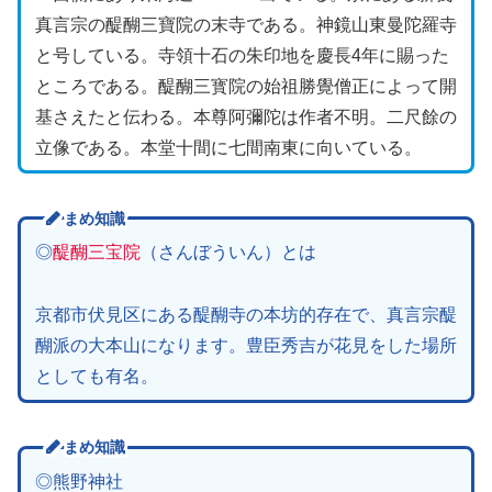
真言宗の醍醐三寶院の末寺である。神鏡山東曼陀羅寺
と号している。寺領十石の朱印地を慶長4年に賜った
ところである。醍醐三寳院の始祖勝覺僧正によって開
基さえたと伝わる。本尊阿彌陀は作者不明。二尺餘の
立像である。本堂十間に七間南東に向いている。
まめ知識
◎
醍醐三宝院
（さんぼういん）とは
京都市伏見区にある醍醐寺の本坊的存在で、真言宗醍
醐派の大本山になります。豊臣秀吉が花見をした場所
としても有名。
まめ知識
◎熊野神社