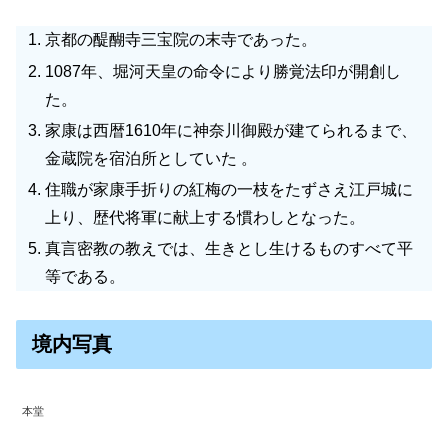
京都の醍醐寺三宝院の末寺であった。
1087年、堀河天皇の命令により勝覚法印が開創し
た。
家康は西暦1610年に神奈川御殿が建てられるまで、
金蔵院を宿泊所としていた 。
住職が家康手折りの紅梅の一枝をたずさえ江戸城に
上り、歴代将軍に献上する慣わしとなった。
真言密教の教えでは、生きとし生けるものすべて平
等である。
境内写真
本堂