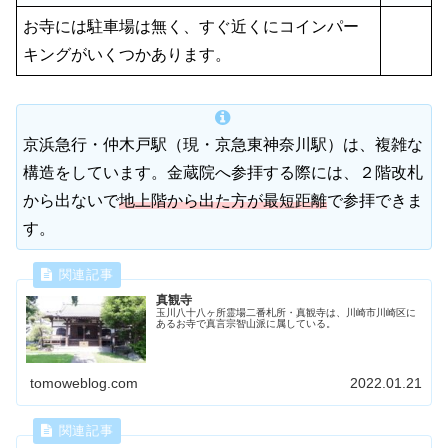
お寺には駐車場は無く、すぐ近くにコインパー
キングがいくつかあります。
京浜急行・仲木戸駅（現・京急東神奈川駅）は、複雑な
構造をしています。金蔵院へ参拝する際には、２階改札
から出ないで
地上階から出た方が最短距離
で参拝できま
す。
真観寺
玉川八十八ヶ所霊場二番札所・真観寺は、川崎市川崎区に
あるお寺で真言宗智山派に属している。
tomoweblog.com
2022.01.21