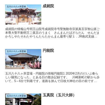
成就院
玉川八十八ヶ所霊場
成就院の情報山号明王山院号成就院寺号聖無動寺宗派真言宗智山派ご
本尊大聖不動明王ご真言のうまく さんまんだばざらだん せんだま
かろしやたそわたやうんたらたかんまん最寄り駅１．JR南武支線小
田栄駅２．渡田中学入口（バス・川２７系統）住所川崎市川...
円能院
玉川八十八ヶ所霊場
玉川八十八ヶ所霊場・円能院の情報円能院1 2020年2月のだいぶ春ら
しい陽気になった、とある日の散歩記録です。 川崎新町の駅から歩
いて、5～6分で到着です。道路を挟んで日枝大神社の目の前です。
きれいに整備されたお寺さんで、広い境内には不動...
玉真院（玉川大師）
玉川八十八ヶ所霊場